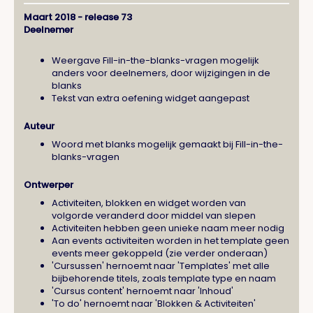
Maart 2018 - release 73
Deelnemer
Weergave Fill-in-the-blanks-vragen mogelijk
anders voor deelnemers, door wijzigingen in de
blanks
Tekst van extra oefening widget aangepast
Auteur
Woord met blanks mogelijk gemaakt bij Fill-in-the-
blanks-vragen
Ontwerper
Activiteiten, blokken en widget worden van
volgorde veranderd door middel van slepen
Activiteiten hebben geen unieke naam meer nodig
Aan events activiteiten worden in het template geen
events meer gekoppeld (zie verder onderaan)
'Cursussen' hernoemt naar 'Templates' met alle
bijbehorende titels, zoals template type en naam
'Cursus content' hernoemt naar 'Inhoud'
'To do' hernoemt naar 'Blokken & Activiteiten'