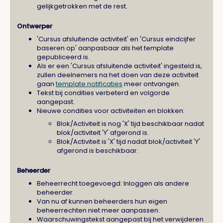
gelijkgetrokken met de rest.
Ontwerper
'Cursus afsluitende activiteit' en 'Cursus eindcijfer
baseren op' aanpasbaar als het template
gepubliceerd is.
Als er een 'Cursus afsluitende activiteit' ingesteld is,
zullen deelnemers na het doen van deze activiteit
gaan
template notificaties
meer ontvangen.
Tekst bij condities verbeterd en volgorde
aangepast.
Nieuwe condities voor activiteiten en blokken:
Blok/Activiteit is nog 'X' tijd beschikbaar nadat
blok/activiteit 'Y' afgerond is.
Blok/Activiteit is 'X' tijd nadat blok/activiteit 'Y'
afgerond is beschikbaar.
Beheerder
Beheerrecht toegevoegd: Inloggen als andere
beheerder.
Van nu af kunnen beheerders hun eigen
beheerrechten niet meer aanpassen.
Waarschuwingstekst aangepast bij het verwijderen