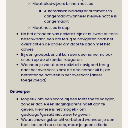
Maak bladwijzers binnen notities
Automatisch bladwijzer automatisch
aangemaakt wanneer nieuwe notitie is
aangemaakt
Maak notities in app
Na het afronden van activiteit zijn er nu twee buttons
beschikbaar, een om terug te navigeren naar het
overzicht en de ander om door te gaan met het
advies.
Bij een groepsbericht kan een deelnemer nu ook
alleen op de afzender reageren
Wanneer je vanuit een activiteit navigeert terug
naar het overzicht, komt de deelnemer uit bij de
betreffende activiteit in het overzicht (anker
toegevoegd).
Ontwerper
Mogelijk om een score bij een toets toe te voegen,
zonder dat je een slagingsgrens hoeft aan te
geven. Hiermee is het mogelijk om
geslaagd/gezakt niet weer te geven.
Waarschuwingsbericht verbeterd wanneer je een
toets baseert op criteria, maar je geen criteria