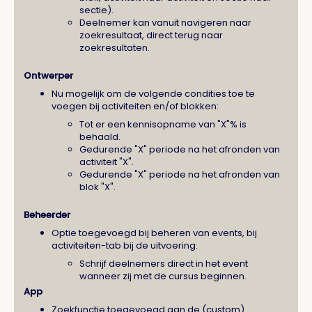
sectie).
Deelnemer kan vanuit navigeren naar
zoekresultaat, direct terug naar
zoekresultaten.
Ontwerper
Nu mogelijk om de volgende condities toe te
voegen bij activiteiten en/of blokken:
Tot er een kennisopname van "X"% is
behaald.
Gedurende "X" periode na het afronden van
activiteit "X".
Gedurende "X" periode na het afronden van
blok "X".
Beheerder
Optie toegevoegd bij beheren van events, bij
activiteiten-tab bij de uitvoering:
Schrijf deelnemers direct in het event
wanneer zij met de cursus beginnen.
App
Zoekfunctie toegevoegd aan de (custom)