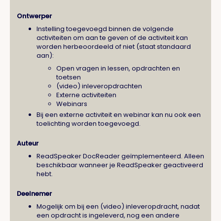
Ontwerper
Instelling toegevoegd binnen de volgende
activiteiten om aan te geven of de activiteit kan
worden herbeoordeeld of niet (staat standaard
aan):
Open vragen in lessen, opdrachten en
toetsen
(video) inleveropdrachten
Externe activiteiten
Webinars
Bij een externe activiteit en webinar kan nu ook een
toelichting worden toegevoegd.
Auteur
ReadSpeaker DocReader geïmplementeerd. Alleen
beschikbaar wanneer je ReadSpeaker geactiveerd
hebt.
Deelnemer
Mogelijk om bij een (video) inleveropdracht, nadat
een opdracht is ingeleverd, nog een andere