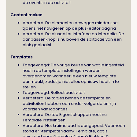
de events in de activiteit.
Content maken
Verbeterd: De elementen bewegen minder snel
tijdens het navigeren op de plus-editor pagina
Verbeterd: De pluseditor interface en interactie. De
aanpassenknop is nu boven de splitactie van een
blok geplaatst.
Templates
Toegevoegd: De vorige keuze van wat je ingesteld
had in de template instellingen worden
overgenomen wanneer je een nieuw template
aanmaakt, zodat je niet alles opnieuw hoeft in te
stellen.
Toegevoegd: Reflectieactiviteit
Verbeterd: De tabjes binnen de template en
activiteiten hebben een ander volgorde en zijn
voorzien van icoontjes.
Verbeterd: De tab Eigenschappen heet nu
Template instellingen.
Verbeterd: Het kruimelpad is aangepast. Voorheen
stond er <templateNaam> Template, dat is
gewijzigd naar <templateNaam> Blokken &