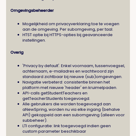
Omgevingsbeheerder
Mogelijkheid om privacyverklaring toe te voegen
aan de omgeving. Per subomgeving, per taal.
HTST optie bij HTTPS-opties bij geavanceerde
instellingen.
Overig
'Privacy by default'. Enkel voornaam, tussenvoegsel,
achternaam, e-mailadres en wachtwoord zijn
standaard zichtbaar bij nieuwe (sub)omgevingen.
Navigatie verbeterd: consistentie binnen het
platform met nieuwe 'header' en kruimelpaden.
API-calls getStudentTeachers en
getTeacherStudents toegevoegd.
Alle gebruikers die worden toegevoegd aan
aNewSpring, worden nu via elke ingang (behalve
API) gekoppeld aan een subomgeving (alleen voor
subbeheer).
LTI configuratie: link toegevoegd indien geen
custom parameter beschikbaar