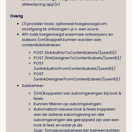
aNewSpring app(s).
Overig
LTI provider tools: optioneel toegevoegd om
voortgang te ontvangen i.p.v. een score.
API-calls toegevoegd waarmee ontwerpers en
auteurs (ont)koppelt kunnen worden aan
contentbibliotheken:
POST /linkAuthorToContentLabels/{userID}/
POST /linkDesignerToContentLabels/{userID}/
POST
/unlinkAuthorFromContentLabels/{userID}/
POST
/unlinkDesignerFromContentLabels/{userID}/
Subbeheer
(Ont)koppelen van subomgevingen bij look &
feels.
Kunnen filteren op subomgevingen.
Automatisch nieuwe look & feels koppelen
aan de actieve subomgeving en alle
subomgevingen die gekoppeld zijn aan een
look & feel, en waar je als
(sub-)omgevingsbeheerder beheerrechten