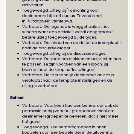
activiteiten
Toegevoegd: Uitleg bij 'Toelichting voor
deelnemers bij start cursus. Tevens is het
in-/uitklapveld vernieuwd.
Verbeterd: De legenda is weggehaald in het
scherm waar een activiteit wordt aangemaakt,
betere uitleg toegevoegd bij de types.
Verbeterd: De inhoud van de delentab is verplaatst
naar de discussiewidget.
Toegevoegd: Uitleg bij de discussiewidget.
Verbeterd: De knop om blokken en activiteiten aan
te passen, ze zijn voorzien van een icoon. Bij
blokken heet de knop nu 'Instellingen'.
Verbeterd: Het persoonlijk deelnemer advies is
verplaatst naar de template instellingen en de
uitleg is verbeterd.
Beheer
Verbeterd: Voorheen had een beheerder ook de
permissie nodig voor het groepenoverzicht om
deelnemersgroepen te beheren, dat is niet meer
het geval.
Toegevoegd: Deelnemersgroepen kunnen
koppelen aan een begeleider in de uitvoering.