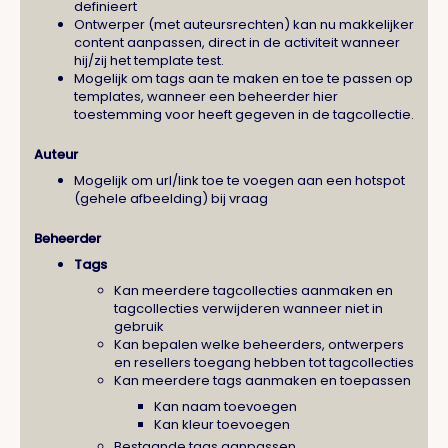
definieert
Ontwerper (met auteursrechten) kan nu makkelijker
content aanpassen, direct in de activiteit wanneer
hij/zij het template test.
Mogelijk om tags aan te maken en toe te passen op
templates, wanneer een beheerder hier
toestemming voor heeft gegeven in de tagcollectie.
Auteur
Mogelijk om url/link toe te voegen aan een hotspot
(gehele afbeelding) bij vraag
Beheerder
Tags
Kan meerdere tagcollecties aanmaken en
tagcollecties verwijderen wanneer niet in
gebruik
Kan bepalen welke beheerders, ontwerpers
en resellers toegang hebben tot tagcollecties
Kan meerdere tags aanmaken en toepassen
Kan naam toevoegen
Kan kleur toevoegen
Bestaande tags aanpassen