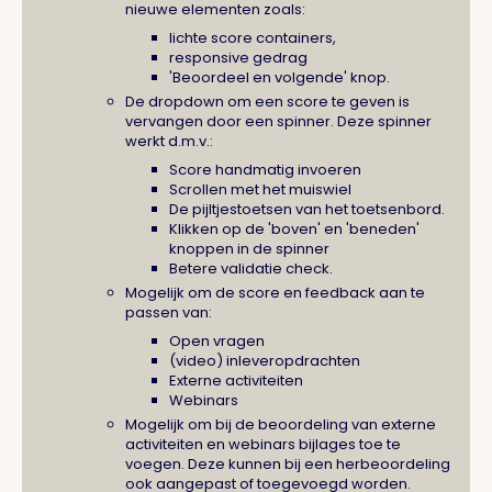
nieuwe elementen zoals:
lichte score containers,
responsive gedrag
'Beoordeel en volgende' knop.
De dropdown om een score te geven is
vervangen door een spinner. Deze spinner
werkt d.m.v.:
Score handmatig invoeren
Scrollen met het muiswiel
De pijltjestoetsen van het toetsenbord.
Klikken op de 'boven' en 'beneden'
knoppen in de spinner
Betere validatie check.
Mogelijk om de score en feedback aan te
passen van:
Open vragen
(video) inleveropdrachten
Externe activiteiten
Webinars
Mogelijk om bij de beoordeling van externe
activiteiten en webinars bijlages toe te
voegen. Deze kunnen bij een herbeoordeling
ook aangepast of toegevoegd worden.