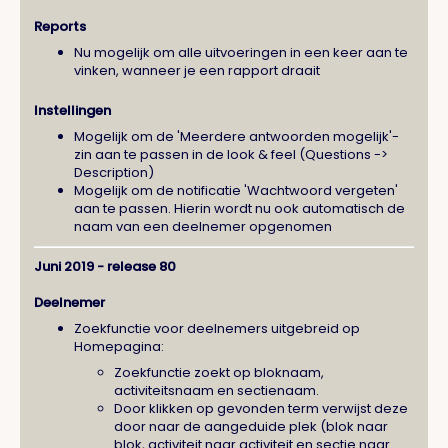
Reports
Nu mogelijk om alle uitvoeringen in een keer aan te
vinken, wanneer je een rapport draait
Instellingen
Mogelijk om de 'Meerdere antwoorden mogelijk'-
zin aan te passen in de look & feel (Questions ->
Description)
Mogelijk om de notificatie 'Wachtwoord vergeten'
aan te passen. Hierin wordt nu ook automatisch de
naam van een deelnemer opgenomen
Juni 2019 - release 80
Deelnemer
Zoekfunctie voor deelnemers uitgebreid op
Homepagina:
Zoekfunctie zoekt op bloknaam,
activiteitsnaam en sectienaam.
Door klikken op gevonden term verwijst deze
door naar de aangeduide plek (blok naar
blok, activiteit naar activiteit en sectie naar