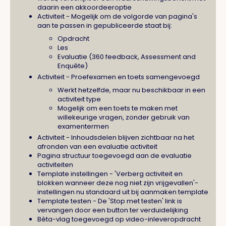
daarin een akkoordeeroptie
Activiteit - Mogelijk om de volgorde van pagina's
aan te passen in gepubliceerde staat bij:
Opdracht
Les
Evaluatie (360 feedback, Assessment and
Enquête)
Activiteit - Proefexamen en toets samengevoegd
Werkt hetzelfde, maar nu beschikbaar in een
activiteit type
Mogelijk om een toets te maken met
willekeurige vragen, zonder gebruik van
examentermen
Activiteit - Inhoudsdelen blijven zichtbaar na het
afronden van een evaluatie activiteit
Pagina structuur toegevoegd aan de evaluatie
activiteiten
Template instellingen - 'Verberg activiteit en
blokken wanneer deze nog niet zijn vrijgevallen'-
instellingen nu standaard uit bij aanmaken template
Template testen - De 'Stop met testen' link is
vervangen door een button ter verduidelijking
Bèta-vlag toegevoegd op video-inleveropdracht