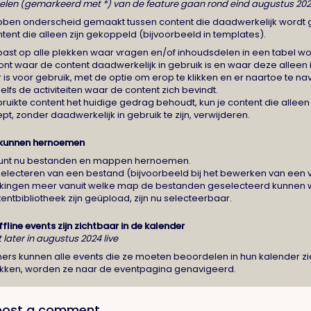
elen (gemarkeerd met *) van de feature gaan rond eind augustus 2024
ben onderscheid gemaakt tussen content die daadwerkelijk wordt ge
ontent die alleen zijn gekoppeld (bijvoorbeeld in templates).
epast op alle plekken waar vragen en/of inhoudsdelen in een tabel 
oont waar de content daadwerkelijk in gebruik is en waar deze alleen
is voor gebruik, met de optie om erop te klikken en er naartoe te na
elfs de activiteiten waar de content zich bevindt.
ebruikte content het huidige gedrag behoudt, kun je content die alle
t, zonder daadwerkelijk in gebruik te zijn, verwijderen.
 kunnen hernoemen
unt nu bestanden en mappen hernoemen.
 selecteren van een bestand (bijvoorbeeld bij het bewerken van een
rkingen meer vanuit welke map de bestanden geselecteerd kunnen 
entbibliotheek zijn geüpload, zijn nu selecteerbaar.
fline events zijn zichtbaar in de kalender
 later in augustus 2024 live
ers kunnen alle events die ze moeten beoordelen in hun kalender z
klikken, worden ze naar de eventpagina genavigeerd.
post a comment