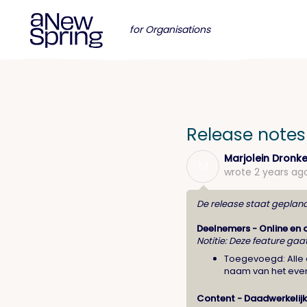
for Organisations
Release notes
Marjolein Dronke
M
wrote
2 years ag
De release staat geplan
Deelnemers - Online en o
Notitie: Deze feature gaat
Toegevoegd: Alle
naam van het event
Content - Daadwerkelijk