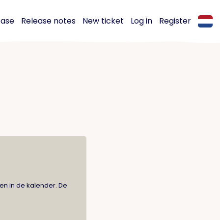
base
Release notes
New ticket
Log in
Register
n in de kalender. De