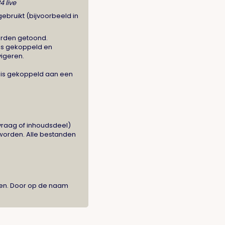
 live
bruikt (bijvoorbeeld in
worden getoond.
 is gekoppeld en
vigeren.
en is gekoppeld aan een
 vraag of inhoudsdeel)
worden. Alle bestanden
ien. Door op de naam