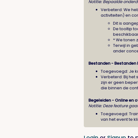
Notitie: Bepaalde onderd
Verbeterd: We heb
activiteiten) en c
Dit is aang
De tooltip t
beschikbaar 
* We tonen z
Terwijl in g
ander concep
Bestanden - Bestanden
Toegevoegd: Je k
Verbeterd: Bij het
zijn er geen bepe
die binnen de cont
Begeleiden - Online en of
Notitie: Deze feature gaat
Toegevoegd: Train
van het event te 
Login
or
Signup
to 