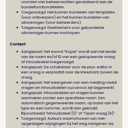
voorzien van beheerrechten gerelateerd aan de
bundelfunctionaliteiten.
Toegevoegd: Het kunnen bundelen van templates
(voor ontwerpers) en het kunnen bundelen van
uitvoeringen (voor beheerders).
Toegevoegd: Deelnemers voor gebundelde
uitvoeringen kunnen inschrijven.
Content
Aangepast: Het woord “Kopie” wordt aan het einde
van de naam en/of ID van een gekopieerde vraag
of inhoudsdeel toegevoegd.
Aangepast: De schakelaar voor de plus-editor in
een vraag is verplaatst naar de linkerkant, boven de
vraag.
Aangepast: Het weergeven van een melding nadat
vragen en inhoudsdelen succesvol zijn bijgewerkt.
Aangepast: Inhoudsdelen en vragen kunnen
aanmaken zonder een specifieke naam. Een
automatisch gegenereerde naam, op basis van het
type en een nummer, wordt dan gebruikt.
Bijvoorbeeld “Inhoudsdeel [1]” of “Open vraag [6]”.
Toegevoegd: Auteurs waarschuwen van niet-
opgeslagen wijzigingen bij het weg navigeren via